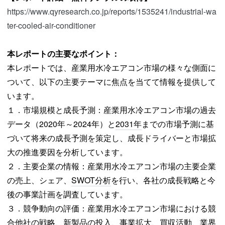
https://www.qyresearch.co.jp/reports/1535241/industrial-wa
ter-cooled-air-conditioner
本レポートの主要なポイント：
本レポートでは、産業用水冷エアコン市場の様々な側面に
ついて、以下の主要テーマに焦点を当てて情報を提供して
います。
１．市場規模と成長予測：産業用水冷エアコン市場の過去
データ（2020年～2024年）と
2031年
までの市場予測に基
づいて将来の成長予測を策定し、成長ドライバーと市場拡
大の推進要因を分析しています。
２．主要企業の情報：産業用水冷エアコン市場の主要企業
の売上、シェア、
SWOT分析
を行い、各社の成長戦略と今
後の事業計画を調査しています。
３．競争動向の評価：産業用水冷エアコン市場における競
合他社の戦略、新製品の投入、事業拡大、買収活動、業界